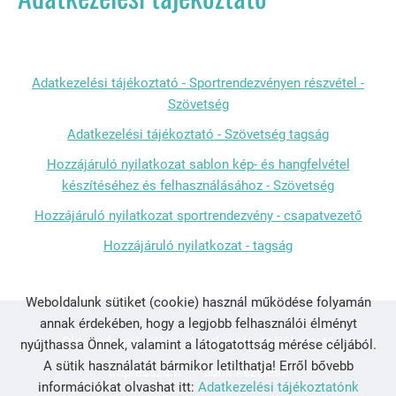
Adatkezelési tájékoztató - Sportrendezvényen részvétel -
Szövetség
Adatkezelési tájékoztató - Szövetség tagság
Hozzájáruló nyilatkozat sablon kép- és hangfelvétel
készítéséhez és felhasználásához - Szövetség
Hozzájáruló nyilatkozat sportrendezvény - csapatvezető
Hozzájáruló nyilatkozat - tagság
Weboldalunk sütiket (cookie) használ működése folyamán
annak érdekében, hogy a legjobb felhasználói élményt
Oldal információk
Adatkezelési tájékoztató
nyújthassa Önnek, valamint a látogatottság mérése céljából.
A sütik használatát bármikor letilthatja! Erről bővebb
Impresszum
Sütik kezelése
információkat olvashat itt:
Adatkezelési tájékoztatónk