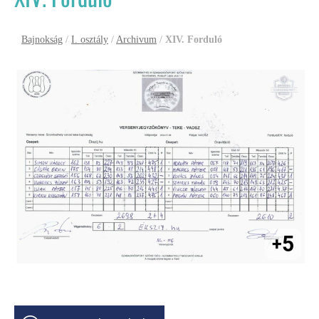
Bajnokság
/
I. osztály
/
Archivum
/
XIV. Forduló
5
+