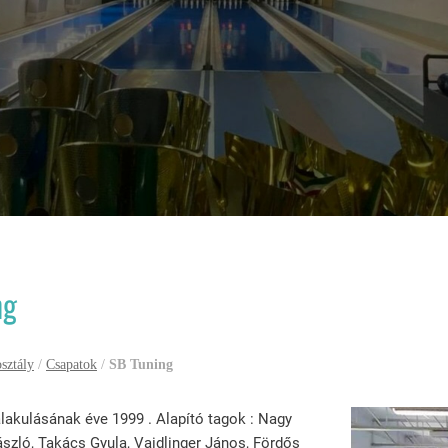
ng
osztály
/
Csapatok
/
SB Tuning
lakulásának éve 1999 . Alapító tagok : Nagy
ászló, Takács Gyula, Vaidlinger János, Fördős