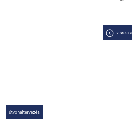
vissza a
útvonaltervezés