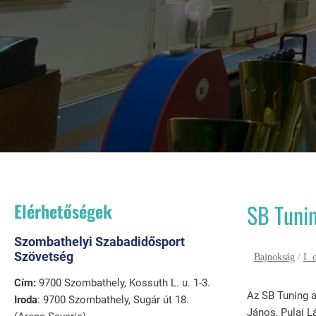
Elérhetőségek
SB Tuni
Szombathelyi Szabadidősport
Szövetség
Bajnokság
/
I. 
Cím:
9700 Szombathely, Kossuth L. u. 1-3.
Az SB Tuning a
Iroda
: 9700 Szombathely, Sugár út 18.
János, Pulai L