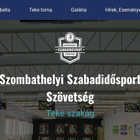
bella
Teke torna
Galéria
Hírek, Esemény
Szombathelyi Szabadidőspor
Szombathelyi Szabadidőspor
Szombathelyi Szabadidőspor
Szövetség
Szövetség
Szövetség
Teke szakág
Teke szakág
Teke szakág