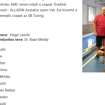
 István, AMC néven indult a csapat. Évekkel
őször : ALLADIN Asztalos üzem Vát. Ezt követte a
zereplő csapat az SB Tuning .
 neve:
Hegyi László
helyettes neve:
Dr. Baán Mihály
szló
re
éter
 Imre
 Mihály
szló
er Balázs
ándor
szló