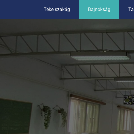
Teke szakág
Bajnokság
Ta
I. osztály
II. osztály