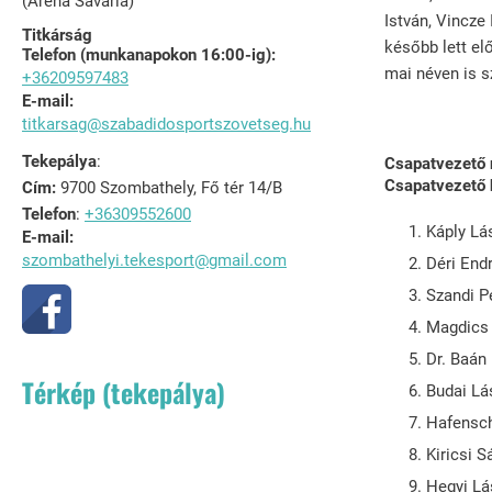
(Arena Savaria)
István, Vincze
Titkárság
később lett el
Telefon (munkanapokon 16:00-ig):
mai néven is s
+36209597483
E-mail:
titkarsag@szabadidosportszovetseg.hu
Tekepálya
:
Csapatvezető
Csapatvezető 
Cím:
9700 Szombathely, Fő tér 14/B
Telefon
:
+36309552600
Káply Lá
E-mail:
szombathelyi.tekesport@gmail.com
Déri End
Szandi P
Magdics
Dr. Baán
Térkép (tekepálya)
Budai Lá
Hafensch
Kiricsi S
Hegyi Lá