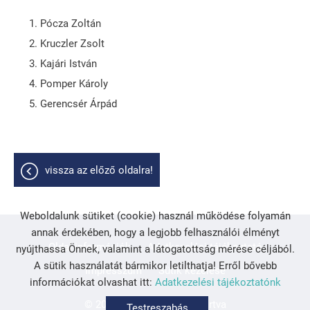
Pócza Zoltán
Kruczler Zsolt
Kajári István
Pomper Károly
Gerencsér Árpád
vissza az előző oldalra!
Weboldalunk sütiket (cookie) használ működése folyamán
annak érdekében, hogy a legjobb felhasználói élményt
Oldal információk
Adatkezelési tájékoztató
nyújthassa Önnek, valamint a látogatottság mérése céljából.
A sütik használatát bármikor letilthatja! Erről bővebb
Impresszum
Sütik kezelése
információkat olvashat itt:
Adatkezelési tájékoztatónk
© 2026 - Minden jog fenntartva
Testreszabás