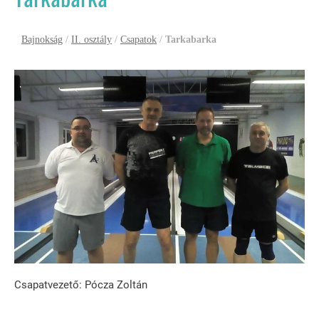
Bajnokság
/
II. osztály
/
Csapatok
/
Tarkabarka
Csapatvezető: Pócza Zoltán