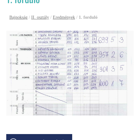
Bajnokság
/
II. osztály
/
Eredmények
/
1. forduló