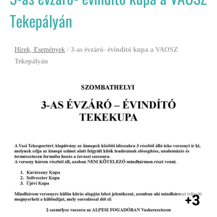
Tekepályán
Hírek, Események
/
3-as évzáró- évindító kupa a VAOSZ
Tekepályán
3
+