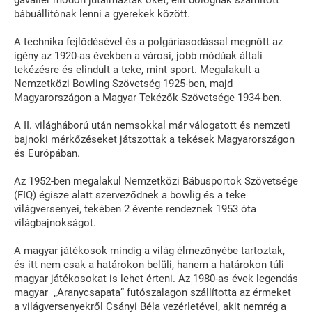
gavallér módon jutalmazták őket, elit dolognak számított
bábuállítónak lenni a gyerekek között.
A technika fejlődésével és a polgáriasodással megnőtt az
igény az 1920-as években a városi, jobb módúak általi
tekézésre és elindult a teke, mint sport. Megalakult a
Nemzetközi Bowling Szövetség 1925-ben, majd
Magyarországon a Magyar Tekézők Szövetsége 1934-ben.
A II. világháború után nemsokkal már válogatott és nemzeti
bajnoki mérkőzéseket játszottak a tekések Magyarországon
és Európában.
Az 1952-ben megalakul Nemzetközi Bábusportok Szövetsége
(FIQ) égisze alatt szerveződnek a bowlig és a teke
világversenyei, tekében 2 évente rendeznek 1953 óta
világbajnokságot.
A magyar játékosok mindig a világ élmezőnyébe tartoztak,
és itt nem csak a határokon belüli, hanem a határokon túli
magyar játékosokat is lehet érteni. Az 1980-as évek legendás
magyar „Aranycsapata” futószalagon szállította az érmeket
a világversenyekről Csányi Béla vezérletével, akit nemrég a