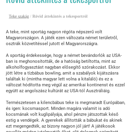
Teke szakág
/
Rövid áttekintés a tekesportról
A teke, mint sportág nagyon régóta népszerű volt
Magyarországon. A játék ezen változata német területről,
osztrák közvetítéssel jutott el Magyarországra.
A sportág érdekessége, hogy a német bevándorlók az USA-
ban is meghonosították, de a hatóság betiltotta, mint az
alkoholfogyasztást nagyban elősegítő szórakozást. Ekkor
jött létre a tízbábus bowling, amit a szabályok kijátszásra
találtak ki (mintha magyar lett volna a kitaláló) és ez a
változat hódította meg végül az amerikai kontinenst és ezzel
együtt az angolszász kultúrát az USA-tól Ausztráliáig.
Természetesen a kilencbábus teke is megmaradt Európában,
és igen: kocsmasport. Minden magára valamit is adó
kocsmának volt kuglipályája, ahol pénzre játszottak késő
estig a vendégek. A gyerekek állították a bábukat és akinek
ezt megengedték, az bizony nagyon jól járt! A játékosok