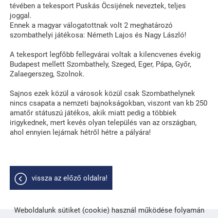
tévében a tekesport Puskás Öcsijének neveztek, teljes
joggal.
Ennek a magyar válogatottnak volt 2 meghatározó
szombathelyi játékosa: Németh Lajos és Nagy László!
A tekesport legfőbb fellegvárai voltak a kilencvenes évekig
Budapest mellett Szombathely, Szeged, Eger, Pápa, Győr,
Zalaegerszeg, Szolnok.
Sajnos ezek közül a városok közül csak Szombathelynek
nincs csapata a nemzeti bajnokságokban, viszont van kb 250
amatőr státuszú játékos, akik miatt pedig a többiek
irigykednek, mert kevés olyan település van az országban,
ahol ennyien lejárnak hétről hétre a pályára!
vissza az előző oldalra!
Weboldalunk sütiket (cookie) használ működése folyamán